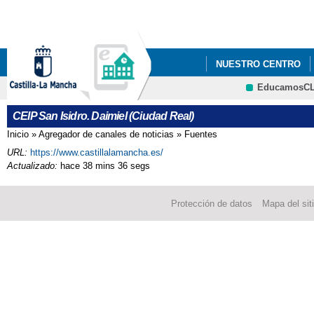
Pa
co
pri
NUESTRO CENTRO
EducamosC
PLAN DE LECTURA Y 
CRFP
CEIP San Isidro. Daimiel (Ciudad Real)
Inicio
»
Agregador de canales de noticias
»
Fuentes
Se encuentra usted aquí
URL:
https://www.castillalamancha.es/
Actualizado:
hace 38 mins 36 segs
Protección de datos
Mapa del sit