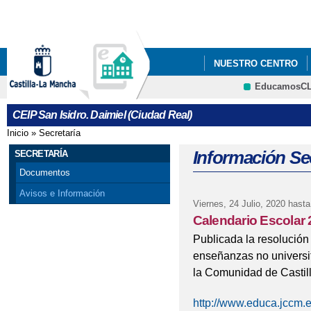
Pa
co
pri
NUESTRO CENTRO
EducamosC
PLAN DE LECTURA Y 
CRFP
CEIP San Isidro. Daimiel (Ciudad Real)
Inicio
»
Secretaría
Se encuentra usted aquí
Información Sec
SECRETARÍA
Documentos
Avisos e Información
Viernes, 24 Julio, 2020
hasta
Calendario Escolar
Publicada la resolución
enseñanzas no universi
la Comunidad de Castil
http://www.educa.jccm.e