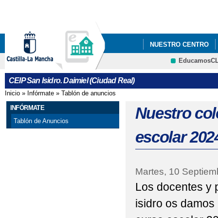
Pa
co
pri
NUESTRO CENTRO
EducamosC
PLAN DE LECTURA Y 
CRFP
CEIP San Isidro. Daimiel (Ciudad Real)
Inicio
»
Infórmate
»
Tablón de anuncios
Se encuentra usted aquí
INFÓRMATE
Nuestro col
Tablón de Anuncios
escolar 202
Martes, 10 Septiem
Los docentes y 
isidro os damos 